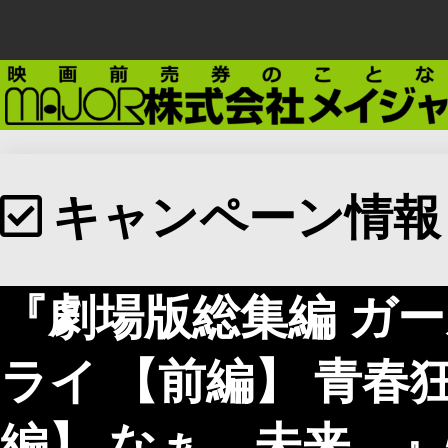
キャンペーン情報
『劇場版総集編 ガ
ライ 【前編】 青春
編】 なぁ、未来。