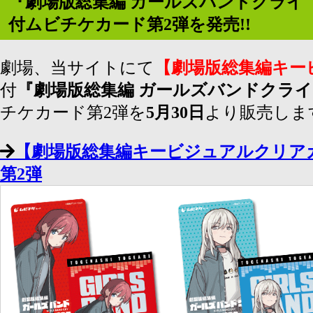
『劇場版総集編 ガールズバンドクライ 
付ムビチケカード第2弾を発売!!
劇場、当サイトにて
【劇場版総集編キー
付
『劇場版総集編 ガールズバンドクライ
チケカード第2弾を
5月30日
より販売します
【劇場版総集編キービジュアルクリア
第2弾