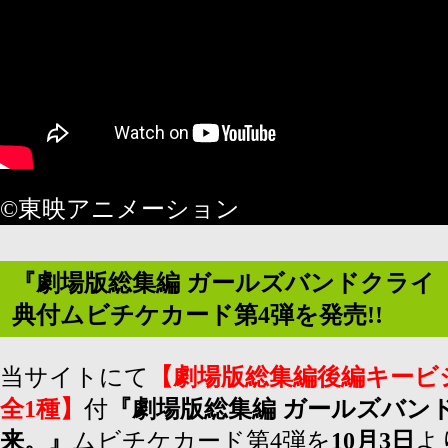
©東映アニメーション
『劇場版総集編 ガールズバンドクライ 
典付ムビチケカード第4弾を発売!!
当サイトにて
【劇場版総集編後編キービ
全1種】
付
『劇場版総集編 ガールズバンド
来。』
ムビチケカード第4弾を
10月3日
よ