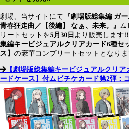
劇場、当サイトにて
『劇場版総集編 ガ
青春狂走曲／【後編】 なぁ、未来。』
ム
リートセットを
5月30日
より販売します!
集編キービジュアルクリアカード6種セ
ス】
の豪華コンプリートセットとなります
【劇場版総集編キービジュアルクリア
ードケース】付ムビチケカード第2弾：