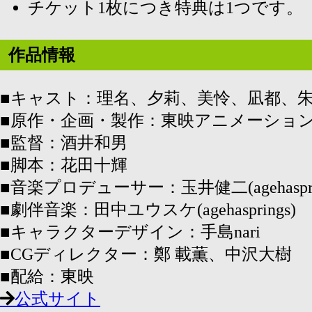
チケット1枚につき特典は1つです。
作品情報
■キャスト：理名、夕莉、美怜、凪都、
■原作・企画・製作：東映アニメーショ
■監督：酒井和男
■脚本：花田十輝
■音楽プロデューサー：玉井健二(agehasprin
■劇伴音楽：田中ユウスケ(agehasprings)
■キャラクターデザイン：手島nari
■CGディレクター：鄭 載薫、中沢大樹
■配給：東映
公式サイト