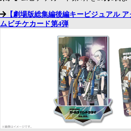
【劇場版総集編後編キービジュアル ア
ムビチケカード第4弾