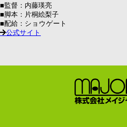
■監督：内藤瑛亮
■脚本：片桐絵梨子
■配給：ショウゲート
公式サイト