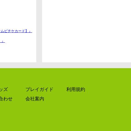
付ムビチケカード】』
】』
ッズ
プレイガイド
利用規約
】』
合わせ
会社案内
 CRISIS』