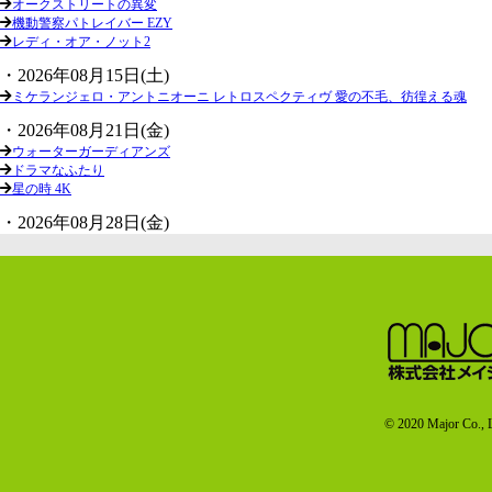
オークストリートの異変
機動警察パトレイバー EZY
レディ・オア・ノット2
・2026年08月15日(土)
ミケランジェロ・アントニオーニ レトロスペクティヴ 愛の不毛、彷徨える魂
・2026年08月21日(金)
ウォーターガーディアンズ
ドラマなふたり
星の時 4K
・2026年08月28日(金)
劇場版 魔法少女まどか☆マギカ〈ワルプルギスの廻天〉
シェルター
© 2020 Major Co., L