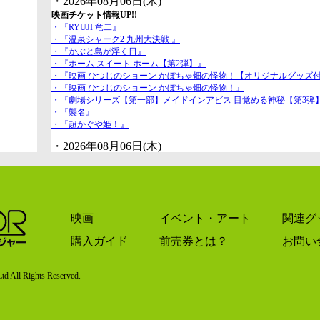
・2026年08月06日(木)
映画チケット情報UP!!
・『RYUJI 竜二』
・『温泉シャーク2 九州大決戦 』
・『かぶと島が浮く日』
・『ホーム スイート ホーム【第2弾】』
・『映画 ひつじのショーン かぼちゃ畑の怪物！【オリジナルグッズ
・『映画 ひつじのショーン かぼちゃ畑の怪物！』
・『劇場シリーズ【第一部】メイドインアビス 目覚める神秘【第3弾
・『襲名』
・『超かぐや姫！』
・2026年08月06日(木)
特典情報UP!!
『RYUJI 竜二』
MORE
『温泉シャーク2 九州大決戦 』
『かぶと島が浮く日』
『ホーム スイート ホーム【第2弾】』
映画
イベント・アート
関連グ
『映画 ひつじのショーン かぼちゃ畑の怪物！』
『劇場シリーズ【第一部】メイドインアビス 目覚める神秘【第3弾
購入ガイド
前売券とは？
お問い
『超かぐや姫！』
・2026年08月04日(火)
td All Rights Reserved.
【お知らせ】
公開延期のお知らせ：劇場版『TOKYO MER～走る緊急救命室～CAPITAL
・2026年07月30日(木)