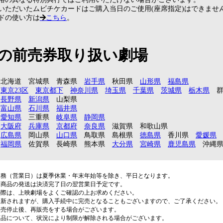
いただいたムビチケカードはご購入当日のご使用(座席指定)はできませ
ドの使い方は
こちら
。
の前売券取り扱い劇場
北海道
宮城県
青森県
岩手県
秋田県
山形県
福島県
東京23区
東京都下
神奈川県
埼玉県
千葉県
茨城県
栃木県
長野県
新潟県
山梨県
富山県
石川県
福井県
愛知県
三重県
岐阜県
静岡県
大阪府
兵庫県
京都府
奈良県
滋賀県
和歌山県
広島県
岡山県
山口県
鳥取県
島根県
徳島県
香川県
愛媛県
福岡県
佐賀県
長崎県
熊本県
大分県
宮崎県
鹿児島県
沖縄
業務（営業日）は夏季休業・年末年始等を除き、平日となります。
、商品の発送は決済完了日の翌営業日予定です。
の際は、上映劇場をよくご確認の上お求めください。
更新されますが、購入手続中に完売となることもございますので、ご了承ください。
販売停止後、再販売をする場合がございます。
商品について、状況により制限が解除される場合がございます。