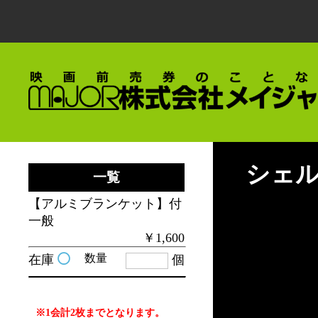
シェ
一覧
【アルミブランケット】付
一般
￥1,600
数量
在庫
個
※1会計2枚までとなります。