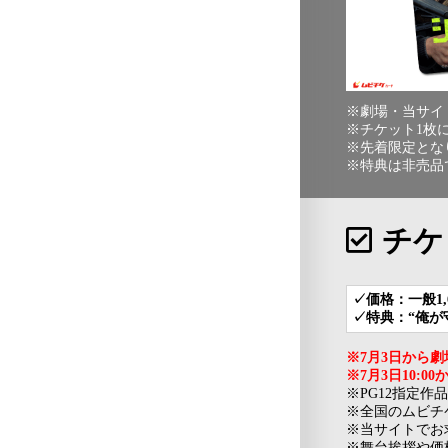
※劇場・当サイ
※チケット1枚
※先着限定とな
※特典は非売品
チケ
✓価格：一般1,6
✓特典：“俺が
※7月3日から
※7月3日10:
※PG12指定作
※全国のムビチ
※当サイトでお
※舞台挨拶や価