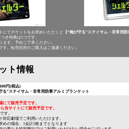
トにてチケットをお求めいただくと
【“俺が守る”ステイサム・非常用
につき特典は1つです。
ります。予めご了承ください。
です。転売目的のご購入はご遠慮ください。
ット情報
00円(税込)
守る”ステイサム・非常用防寒アルミブランケット
劇場にて販売予定です。
00から当サイトにて販売予定です。
品です。
ケ対応劇場でご利用いただけます。
求めの場合、1会計2枚までとなります
格の異なる特別興行ではご利用いただけない場合がございます。