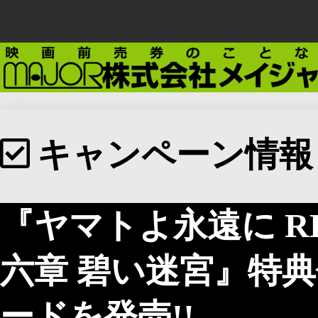
キャンペーン情報
『ヤマトよ永遠に REB
六章 碧い迷宮』特
ードを発売!!