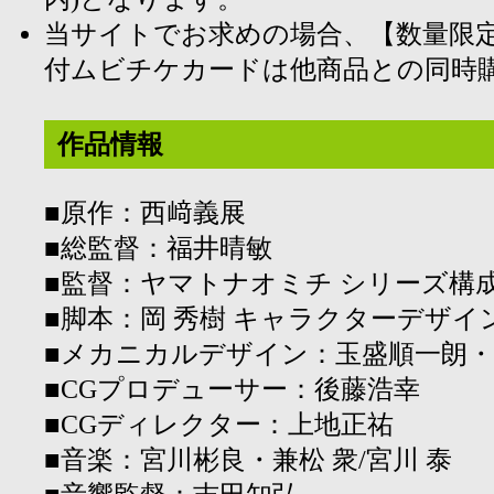
当サイトでお求めの場合、【数量限定
付ムビチケカードは他商品との同時
作品情報
■原作：西﨑義展
■総監督：福井晴敏
■監督：ヤマトナオミチ シリーズ構
■脚本：岡 秀樹 キャラクターデザイ
■メカニカルデザイン：玉盛順一朗・
■CGプロデューサー：後藤浩幸
■CGディレクター：上地正祐
■音楽：宮川彬良・兼松 衆/宮川 泰