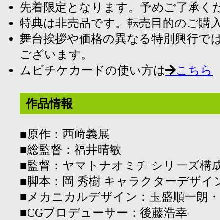
先着限定となります。予めご了承く
特典は非売品です。転売目的のご購
舞台挨拶や価格の異なる特別興行で
ございます。
ムビチケカードの使い方は
こちら
作品情報
■原作：西﨑義展
■総監督：福井晴敏
■監督：ヤマトナオミチ シリーズ構
■脚本：岡 秀樹 キャラクターデザイ
■メカニカルデザイン：玉盛順一朗・
■CGプロデューサー：後藤浩幸