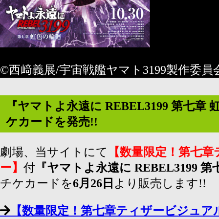
©西﨑義展/宇宙戦艦ヤマト3199製作委員
『ヤマトよ永遠に REBEL3199 第七
ケカードを発売!!
劇場、当サイトにて
【数量限定！第七章
ー】
付
『ヤマトよ永遠に REBEL3199 
チケカードを
6月26日
より販売します!!
【数量限定！第七章ティザービジュア