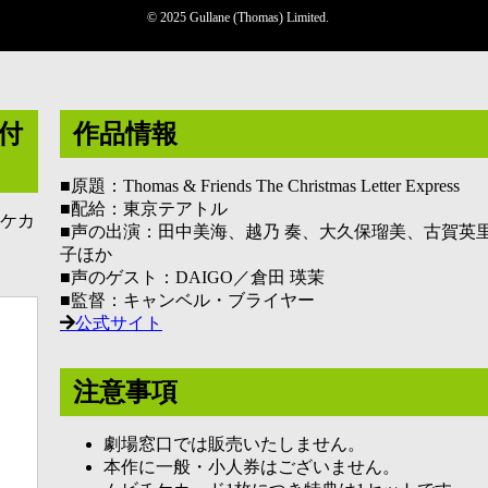
© 2025 Gullane (Thomas) Limited.
付
作品情報
■原題：Thomas & Friends The Christmas Letter Express
■配給：東京テアトル
ケカ
■声の出演：田中美海、越乃 奏、大久保瑠美、古賀英
子ほか
■声のゲスト：DAIGO／倉田 瑛茉
■監督：キャンベル・ブライヤー
公式サイト
注意事項
劇場窓口では販売いたしません。
本作に一般・小人券はございません。