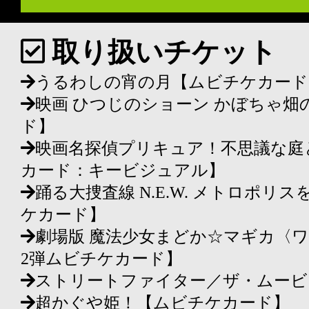
取り扱いチケット
うるわしの宵の月【ムビチケカード
映画 ひつじのショーン かぼちゃ畑
ド】
映画名探偵プリキュア！不思議な庭
カード：キービジュアル】
踊る大捜査線 N.E.W. メトロポ
ケカード】
劇場版 魔法少女まどか☆マギカ〈
2弾ムビチケカード】
ストリートファイター／ザ・ムービ
超かぐや姫！【ムビチケカード】