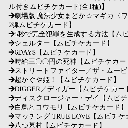
ル付きムビチケカード(全1種)】
劇場版 魔法少女まどか☆マギカ〈
2弾ムビチケカード】
5秒で完全犯罪を生成する方法【ム
シェルター【ムビチケカード】
6DAYS【ムビチケカード】
時給三〇〇円の死神【ムビチケカー
ストリートファイター／ザ・ムービ
超かぐや姫！【ムビチケカード】
DIGGER／ディガー【ムビチケカー
ディスクロージャー・デイ【ムビチ
白鳥とコウモリ【ムビチケカード】
マッチング TRUE LOVE【ムビチ
八つ墓村【ムビチケカード】