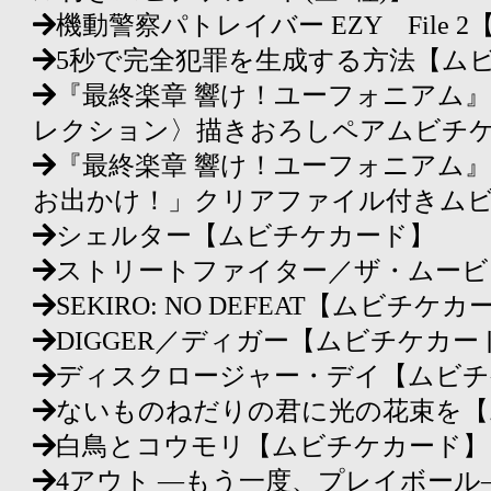
機動警察パトレイバー EZY File
5秒で完全犯罪を生成する方法【ム
『最終楽章 響け！ユーフォニアム
レクション〉描きおろしペアムビチ
『最終楽章 響け！ユーフォニアム
お出かけ！」クリアファイル付きム
シェルター【ムビチケカード】
ストリートファイター／ザ・ムービ
SEKIRO: NO DEFEAT【ムビチケ
DIGGER／ディガー【ムビチケカー
ディスクロージャー・デイ【ムビチ
ないものねだりの君に光の花束を【
白鳥とコウモリ【ムビチケカード】
4アウト ―もう一度、プレイボー