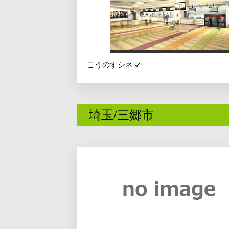
こうのすシネマ
埼玉/三郷市