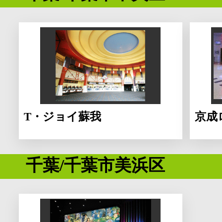
T・ジョイ蘇我
京成
千葉/千葉市美浜区