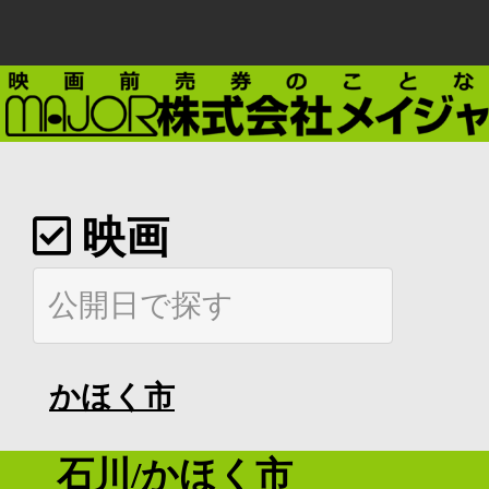
映画
かほく市
石川/かほく市