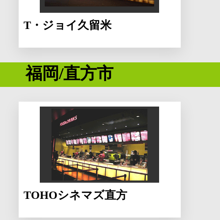
T・ジョイ久留米
福岡/直方市
TOHOシネマズ直方