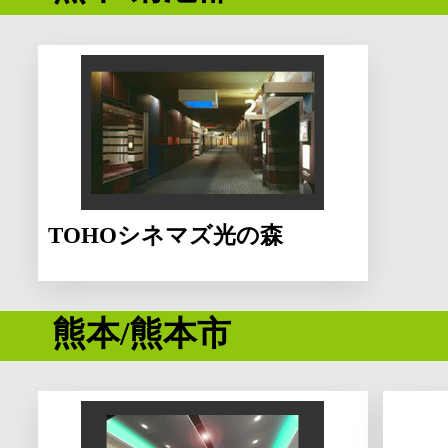
TOHOシネマズ光の森
熊本/熊本市